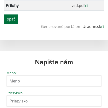
Prílohy
vsd.pdf
späť
Generované portálom
Uradne.sk
Napíšte nám
Meno:
Priezvisko: