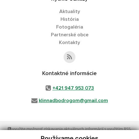
Aktuality
História
Fotogaléria
Partnerské obce
Kontakty
Kontaktné informácie
+421 947 953 073
klinnadbodrogom@gmail.com
využite možnosť získavania aktuálnych informácií s využitím RSS
,
CMS systém (redakčný) systém ECHELON 2,
Mapa stránok
,
web portál
,
Používame cookies