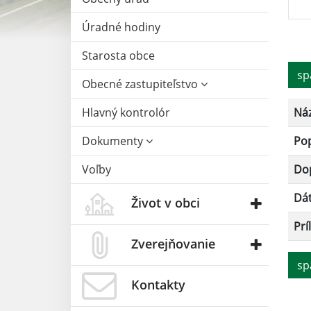
Úradné hodiny
Starosta obce
sp
Obecné zastupiteľstvo
Hlavný kontrolór
Ná
Dokumenty
Po
Voľby
Dop
Dá
Život v obci
Prí
Zverejňovanie
sp
Kontakty