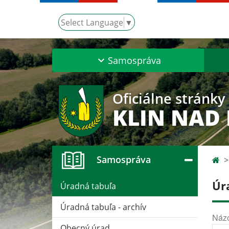
Select Language
▼
Samospráva
Oficiálne stránky
KLIN NAD
Samospráva
Úr
Úradná tabuľa
Úradná tabuľa - archív
Náz
Obecný úrad