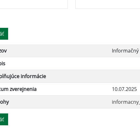
äť
zov
Informačný 
pis
lňujúce informácie
tum zverejnenia
10.07.2025
lohy
informacny_
äť