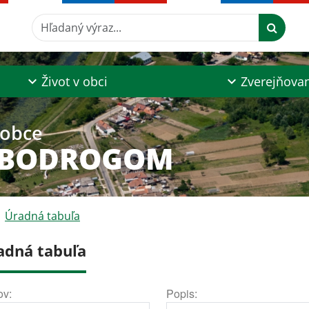
Hľadaný výraz...
Život v obci
Zverejňova
 obce
 BODROGOM
Úradná tabuľa
adná tabuľa
ov:
Popis: