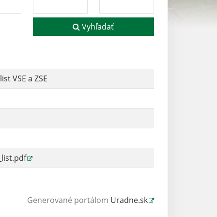
Vyhľadať
list VSE a ZSE
list.pdf
Generované portálom
Uradne.sk