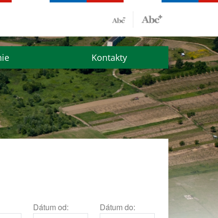
nie
Kontakty
Dátum od:
Dátum do: