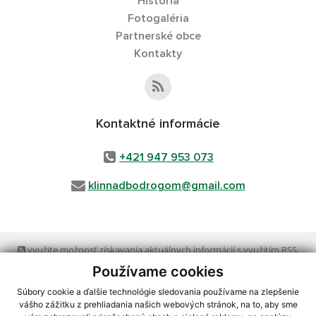
História
Fotogaléria
Partnerské obce
Kontakty
Kontaktné informácie
+421 947 953 073
klinnadbodrogom@gmail.com
využite možnosť získavania aktuálnych informácií s využitím RSS
,
CMS systém (redakčný) systém ECHELON 2,
Mapa stránok
,
web portál
,
Používame cookies
webhosting
,
webex.digital, s.r.o.
,
domény
,
registrácia domény
,
spoločnosť webex.digital, s.r.o.
,
technický prevádzkovateľ
Súbory cookie a ďalšie technológie sledovania používame na zlepšenie
vášho zážitku z prehliadania našich webových stránok, na to, aby sme