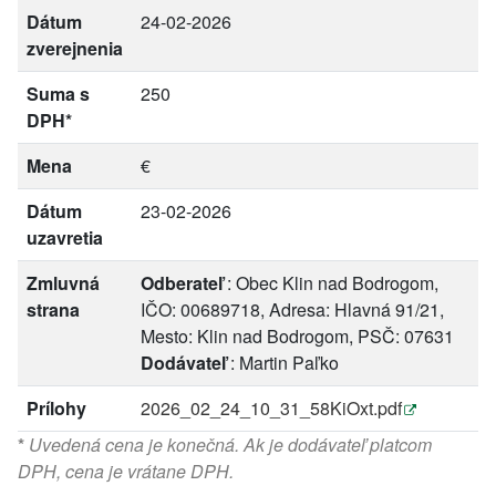
Dátum
24-02-2026
zverejnenia
Suma s
250
DPH*
Mena
€
Dátum
23-02-2026
uzavretia
Zmluvná
Odberateľ
: Obec Klin nad Bodrogom,
strana
IČO: 00689718, Adresa: Hlavná 91/21,
Mesto: Klin nad Bodrogom, PSČ: 07631
Dodávateľ
: Martin Paľko
Prílohy
2026_02_24_10_31_58KiOxt.pdf
*
Uvedená cena je konečná. Ak je dodávateľ platcom
DPH, cena je vrátane DPH.