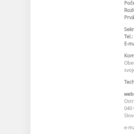
Poče
Roz
Prv
Sekr
Tel.:
E-ma
Kom
Obec
svoj
Tech
web
Ost
040 
Slov
e-ma