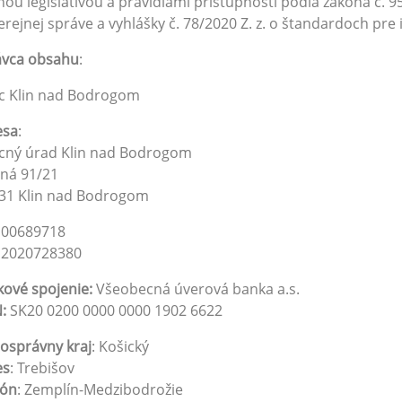
nou legislatívou a pravidlami prístupnosti podľa zákona č. 
erejnej správe a vyhlášky č. 78/2020 Z. z. o štandardoch pre
ávca obsahu
:
c Klin nad Bodrogom
esa
:
cný úrad Klin nad Bodrogom
ná 91/21
 31 Klin nad Bodrogom
:
00689718
:
2020728380
ové spojenie:
Všeobecná úverová banka a.s.
:
SK20 0200 0000 0000 1902 6622
osprávny kraj
: Košický
es
: Trebišov
ión
: Zemplín-Medzibodrožie