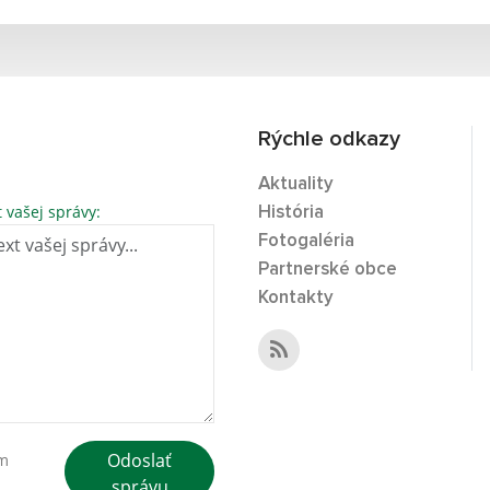
Rýchle odkazy
Aktuality
t vašej správy:
História
Fotogaléria
Partnerské obce
Kontakty
Odoslať
ím
správu