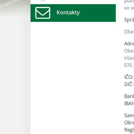
plat
vo v
Kontakty
Spr
Obe
Adr
Obe
Hlav
076
IČO
DIČ
Bank
IBAN
Sam
Okr
Reg