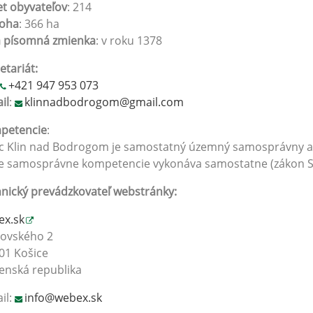
t obyvateľov
: 214
loha
: 366 ha
á písomná zmienka
: v roku 1378
etariát:
+421 947 953 073
il
:
klinnadbodrogom@gmail.com
petencie
:
 Klin nad Bodrogom je samostatný územný samosprávny a sp
e samosprávne kompetencie vykonáva samostatne (zákon SN
nický prevádzkovateľ webstránky:
ex.sk
rovského 2
01 Košice
enská republika
il:
info@webex.sk