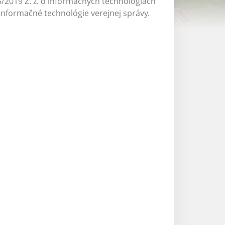
95/2019 Z. z. o informačných technológiách
 informačné technológie verejnej správy.