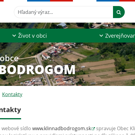
Hľadaný výraz...
Život v obci
Zverejňova
 obce
 BODROGOM
Kontakty
ntakty
 webové sídlo
www.klinnadbodrogom.sk
spravuje Obec K