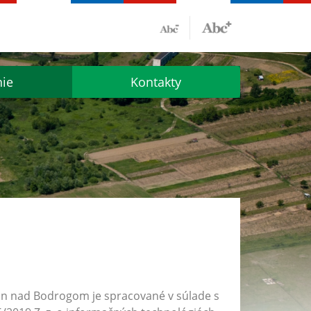
nie
Kontakty
lin nad Bodrogom
je spracované v súlade s