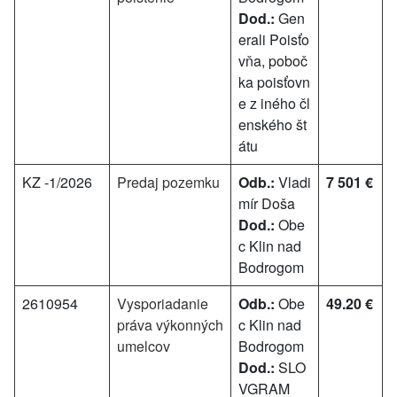
Dod.:
Gen
erali Poisťo
vňa, poboč
ka poisťovn
e z iného čl
enského št
átu
KZ -1/2026
Predaj pozemku
Odb.:
Vladi
7 501 €
mír Doša
Dod.:
Obe
c Klin nad
Bodrogom
2610954
Vysporiadanie
Odb.:
Obe
49.20 €
práva výkonných
c Klin nad
umelcov
Bodrogom
Dod.:
SLO
VGRAM