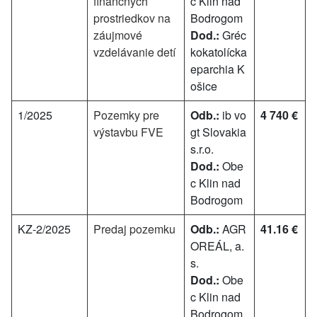
finančných
c Klin nad
prostriedkov na
Bodrogom
záujmové
Dod.:
Gréc
vzdelávanie detí
kokatolícka
eparchia K
ošice
1/2025
Pozemky pre
Odb.:
ib vo
4 740 €
výstavbu FVE
gt Slovakia
s.r.o.
Dod.:
Obe
c Klin nad
Bodrogom
KZ-2/2025
Predaj pozemku
Odb.:
AGR
41.16 €
OREÁL, a.
s.
Dod.:
Obe
c Klin nad
Bodrogom