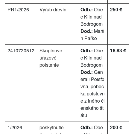
PR1/2026
Výrub drevín
Odb.:
Obe
250 €
c Klin nad
Bodrogom
Dod.:
Marti
n Paľko
2410730512
Skupinové
Odb.:
Obe
18.83 €
úrazové
c Klin nad
poistenie
Bodrogom
Dod.:
Gen
erali Poisťo
vňa, poboč
ka poisťovn
e z iného čl
enského št
átu
1/2026
poskytnutie
Odb.:
Obe
200 €