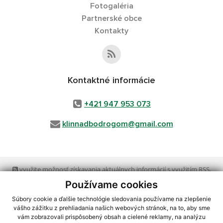
Fotogaléria
Partnerské obce
Kontakty
Kontaktné informácie
+421 947 953 073
klinnadbodrogom@gmail.com
využite možnosť získavania aktuálnych informácií s využitím RSS
,
CMS systém (redakčný) systém ECHELON 2,
Mapa stránok
,
web portál
,
Používame cookies
webhosting
,
webex.digital, s.r.o.
,
domény
,
registrácia domény
,
spoločnosť webex.digital, s.r.o.
,
technický prevádzkovateľ
Súbory cookie a ďalšie technológie sledovania používame na zlepšenie
vášho zážitku z prehliadania našich webových stránok, na to, aby sme
vám zobrazovali prispôsobený obsah a cielené reklamy, na analýzu
Posledná aktualizácia:
13.07.2026