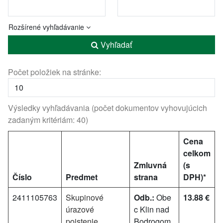
Rozšírené vyhľadávanie
Vyhľadať
Počet položiek na stránke:
Výsledky vyhľadávania (počet dokumentov vyhovujúcich
zadaným kritériám: 40)
Cena
celkom
Zmluvná
(s
Číslo
Predmet
strana
DPH)*
2411105763
Skupinové
Odb.:
Obe
13.88 €
úrazové
c Klin nad
poistenie
Bodrogom