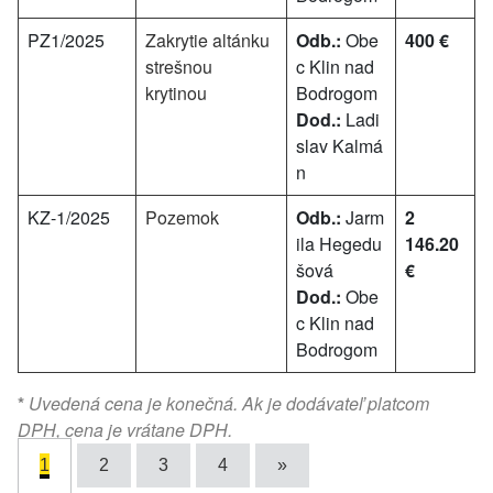
PZ1/2025
Zakrytie altánku
Odb.:
Obe
400 €
strešnou
c Klin nad
krytinou
Bodrogom
Dod.:
Ladi
slav Kalmá
n
KZ-1/2025
Pozemok
Odb.:
Jarm
2
ila Hegedu
146.20
šová
€
Dod.:
Obe
c Klin nad
Bodrogom
*
Uvedená cena je konečná. Ak je dodávateľ platcom
DPH, cena je vrátane DPH.
1
2
3
4
»