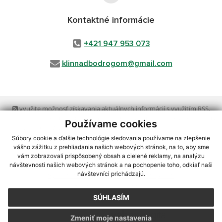
Kontaktné informácie
+421 947 953 073
klinnadbodrogom@gmail.com
využite možnosť získavania aktuálnych informácií s využitím RSS
,
CMS systém (redakčný) systém ECHELON 2,
Mapa stránok
,
web portál
,
Používame cookies
webhosting
,
webex.digital, s.r.o.
,
domény
,
registrácia domény
,
spoločnosť webex.digital, s.r.o.
,
technický prevádzkovateľ
Súbory cookie a ďalšie technológie sledovania používame na zlepšenie
vášho zážitku z prehliadania našich webových stránok, na to, aby sme
vám zobrazovali prispôsobený obsah a cielené reklamy, na analýzu
Posledná aktualizácia:
13.07.2026
návštevnosti našich webových stránok a na pochopenie toho, odkiaľ naši
návštevníci prichádzajú.
Vytlačiť stránku
|
Vyhlásenie o prístupnosti
Autorské práva
|
Cookies
SÚHLASÍM
webdesign
|
Zmeniť moje nastavenia