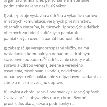
organizačné, finančné, personálne a materiálne
podmienky na jeho nezávislý výkon,
f) zabezpečuje výstavbu a údržbu a vykonáva správu
miestnych komunikácií, verejných priestranstiev,
obecného cintorína, kultúrnych, športových a ďalších
obecných zariadení, kultúrnych pamiatok,
pamiatkových území a pamätihodností obce,
g) zabezpečuje verejnoprospešné služby, najmä
nakladanie s komunálnym odpadom a drobným
5c)
stavebným odpadom,
udržiavanie čistoty v obci,
správu a údržbu verejnej zelene a verejného
osvetlenia, zásobovanie vodou, odvádzanie
odpadových vôd, nakladanie s odpadovými vodami zo
žúmp a miestnu verejnú dopravu,
h) utvára a chráni zdravé podmienky a zdravý spôsob
života a práce obyvateľov obce, chráni životné
prostredie, ako aj utvára podmienky na