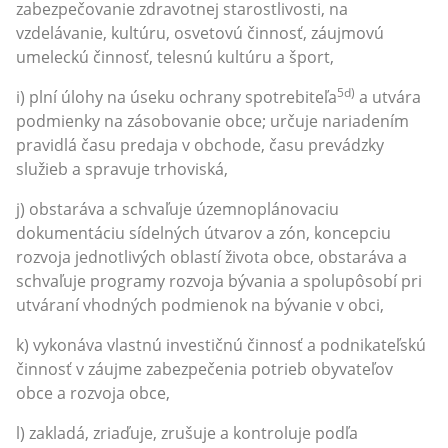
zabezpečovanie zdravotnej starostlivosti, na
vzdelávanie, kultúru, osvetovú činnosť, záujmovú
umeleckú činnosť, telesnú kultúru a šport,
5d)
i) plní úlohy na úseku ochrany spotrebiteľa
a utvára
podmienky na zásobovanie obce; určuje nariadením
pravidlá času predaja v obchode, času prevádzky
služieb a spravuje trhoviská,
j) obstaráva a schvaľuje územnoplánovaciu
dokumentáciu sídelných útvarov a zón, koncepciu
rozvoja jednotlivých oblastí života obce, obstaráva a
schvaľuje programy rozvoja bývania a spolupôsobí pri
utváraní vhodných podmienok na bývanie v obci,
k) vykonáva vlastnú investičnú činnosť a podnikateľskú
činnosť v záujme zabezpečenia potrieb obyvateľov
obce a rozvoja obce,
l) zakladá, zriaďuje, zrušuje a kontroluje podľa