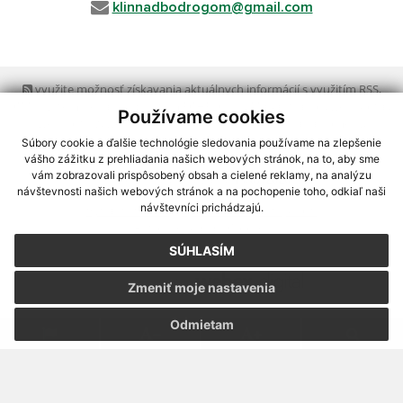
klinnadbodrogom@gmail.com
využite možnosť získavania aktuálnych informácií s využitím RSS
,
CMS systém (redakčný) systém ECHELON 2,
Mapa stránok
,
web portál
,
Používame cookies
webhosting
,
webex.digital, s.r.o.
,
domény
,
registrácia domény
,
spoločnosť webex.digital, s.r.o.
,
technický prevádzkovateľ
Súbory cookie a ďalšie technológie sledovania používame na zlepšenie
vášho zážitku z prehliadania našich webových stránok, na to, aby sme
vám zobrazovali prispôsobený obsah a cielené reklamy, na analýzu
Posledná aktualizácia:
13.07.2026
návštevnosti našich webových stránok a na pochopenie toho, odkiaľ naši
návštevníci prichádzajú.
Vytlačiť stránku
|
Vyhlásenie o prístupnosti
Autorské práva
|
Cookies
SÚHLASÍM
webdesign
|
Zmeniť moje nastavenia
Odmietam