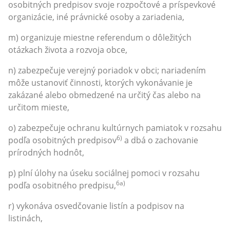
osobitných predpisov svoje rozpočtové a príspevkové
organizácie, iné právnické osoby a zariadenia,
m) organizuje miestne referendum o dôležitých
otázkach života a rozvoja obce,
n) zabezpečuje verejný poriadok v obci; nariadením
môže ustanoviť činnosti, ktorých vykonávanie je
zakázané alebo obmedzené na určitý čas alebo na
určitom mieste,
o) zabezpečuje ochranu kultúrnych pamiatok v rozsahu
6)
podľa osobitných predpisov
a dbá o zachovanie
prírodných hodnôt,
p) plní úlohy na úseku sociálnej pomoci v rozsahu
6a)
podľa osobitného predpisu,
r) vykonáva osvedčovanie listín a podpisov na
listinách,