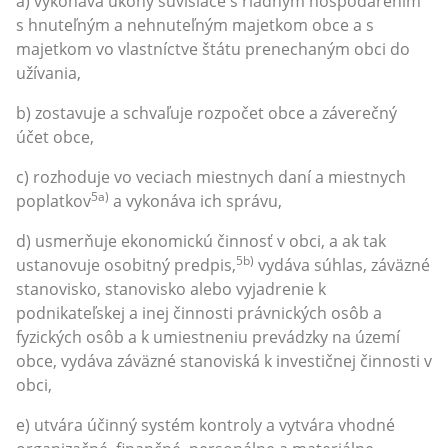
a) vykonáva úkony súvisiace s riadnym hospodárením
s hnuteľným a nehnuteľným majetkom obce a s
majetkom vo vlastníctve štátu prenechaným obci do
užívania,
b) zostavuje a schvaľuje rozpočet obce a záverečný
účet obce,
c) rozhoduje vo veciach miestnych daní a miestnych
5a)
poplatkov
a vykonáva ich správu,
d) usmerňuje ekonomickú činnosť v obci, a ak tak
5b)
ustanovuje osobitný predpis,
vydáva súhlas, záväzné
stanovisko, stanovisko alebo vyjadrenie k
podnikateľskej a inej činnosti právnických osôb a
fyzických osôb a k umiestneniu prevádzky na území
obce, vydáva záväzné stanoviská k investičnej činnosti v
obci,
e) utvára účinný systém kontroly a vytvára vhodné