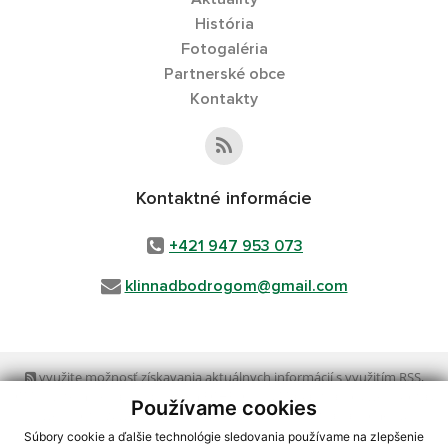
História
Fotogaléria
Partnerské obce
Kontakty
Kontaktné informácie
+421 947 953 073
klinnadbodrogom@gmail.com
využite možnosť získavania aktuálnych informácií s využitím RSS
,
CMS systém (redakčný) systém ECHELON 2,
Mapa stránok
,
web portál
,
Používame cookies
webhosting
,
webex.digital, s.r.o.
,
domény
,
registrácia domény
,
spoločnosť webex.digital, s.r.o.
,
technický prevádzkovateľ
Súbory cookie a ďalšie technológie sledovania používame na zlepšenie