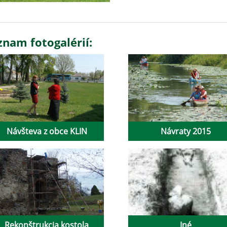
znam fotogalérií:
Návšteva z obce KLIN
Návraty 2015
Rekonštrukcia kostola
Iné