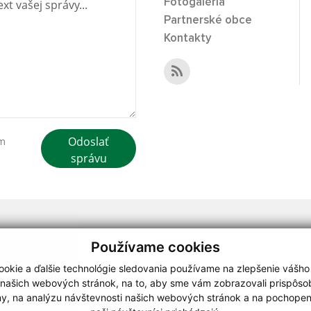
Fotogaléria
Partnerské obce
Kontakty
Odoslať
ím
správu
webdesign
|
Používame cookies
.
,
o.
,
okie a ďalšie technológie sledovania používame na zlepšenie vášho
 našich webových stránok, na to, aby sme vám zobrazovali prispôs
my, na analýzu návštevnosti našich webových stránok a na pochopeni