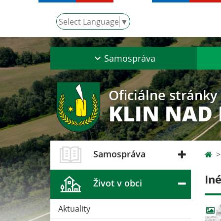
Select Language
▼
Samospráva
Oficiálne stránky
KLIN NAD
Samospráva
In
Život v obci
Aktuality