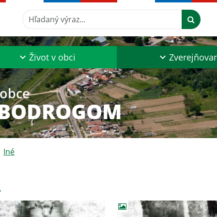
Hľadaný výraz...
Život v obci
Zverejňova
 obce
 BODROGOM
Iné
é