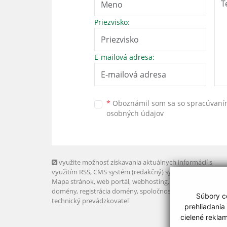
Priezvisko:
E-mailová adresa:
*
Oboznámil som sa so
spracúvan
osobných údajov
využite možnosť získavania aktuálnych informácií s
využitím RSS
, CMS systém (redakčný) systém ECHELON 2,
Mapa stránok
,
web portál
,
webhosting
,
webex.digital, s.r.o
domény
,
registrácia domény
,
spoločnosť webex.digital, s.r.
Súbory co
technický prevádzkovateľ
prehliadania
cielené rekla