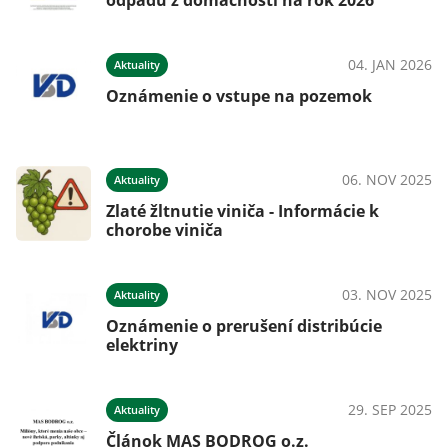
odpadu z domácností na rok 2026
04. JAN 2026
Aktuality
Oznámenie o vstupe na pozemok
06. NOV 2025
Aktuality
Zlaté žltnutie viniča - Informácie k
chorobe viniča
03. NOV 2025
Aktuality
Oznámenie o prerušení distribúcie
elektriny
29. SEP 2025
Aktuality
Článok MAS BODROG o.z.