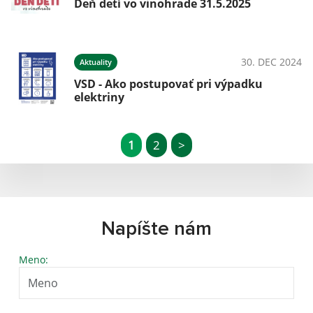
Deň detí vo vinohrade 31.5.2025
30. DEC 2024
Aktuality
VSD - Ako postupovať pri výpadku
elektriny
1
2
>
Napíšte nám
Meno: