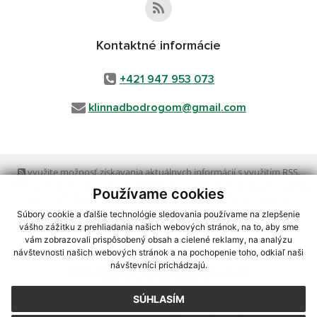
Kontaktné informácie
+421 947 953 073
klinnadbodrogom@gmail.com
využite možnosť získavania aktuálnych informácií s využitím RSS
,
CMS systém (redakčný) systém ECHELON 2,
Mapa stránok
,
web portál
,
Používame cookies
webhosting
,
webex.digital, s.r.o.
,
domény
,
registrácia domény
,
spoločnosť webex.digital, s.r.o.
,
technický prevádzkovateľ
Súbory cookie a ďalšie technológie sledovania používame na zlepšenie
vášho zážitku z prehliadania našich webových stránok, na to, aby sme
vám zobrazovali prispôsobený obsah a cielené reklamy, na analýzu
Posledná aktualizácia:
13.07.2026
návštevnosti našich webových stránok a na pochopenie toho, odkiaľ naši
návštevníci prichádzajú.
Vytlačiť stránku
|
Vyhlásenie o prístupnosti
Autorské práva
|
Cookies
SÚHLASÍM