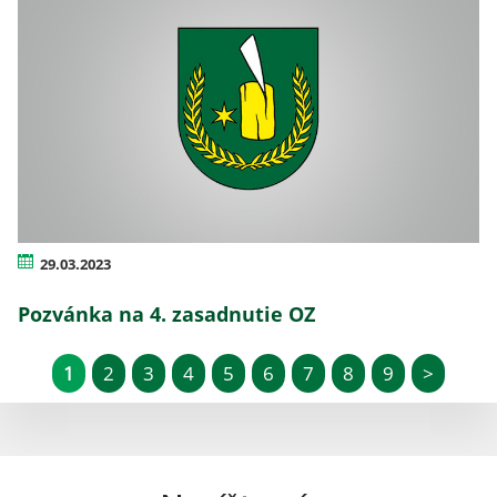
29.03.2023
Pozvánka na 4. zasadnutie OZ
1
2
3
4
5
6
7
8
9
>