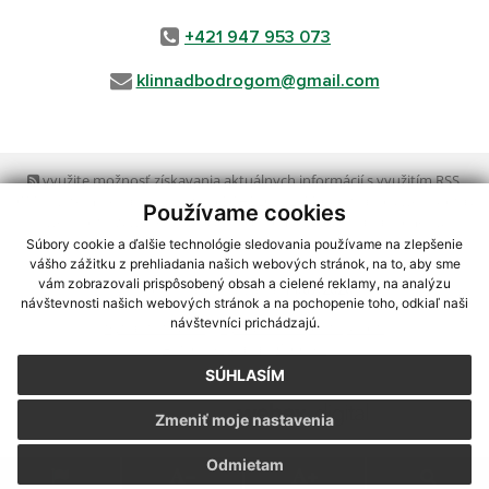
+421 947 953 073
klinnadbodrogom@gmail.com
využite možnosť získavania aktuálnych informácií s využitím RSS
,
CMS systém (redakčný) systém ECHELON 2,
Mapa stránok
,
web portál
,
Používame cookies
webhosting
,
webex.digital, s.r.o.
,
domény
,
registrácia domény
,
spoločnosť webex.digital, s.r.o.
,
technický prevádzkovateľ
Súbory cookie a ďalšie technológie sledovania používame na zlepšenie
vášho zážitku z prehliadania našich webových stránok, na to, aby sme
vám zobrazovali prispôsobený obsah a cielené reklamy, na analýzu
Posledná aktualizácia:
13.07.2026
návštevnosti našich webových stránok a na pochopenie toho, odkiaľ naši
návštevníci prichádzajú.
Vytlačiť stránku
|
Vyhlásenie o prístupnosti
Autorské práva
|
Cookies
SÚHLASÍM
webdesign
|
Zmeniť moje nastavenia
Odmietam