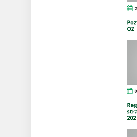
2
Poz
OZ
0
Reg
str
202