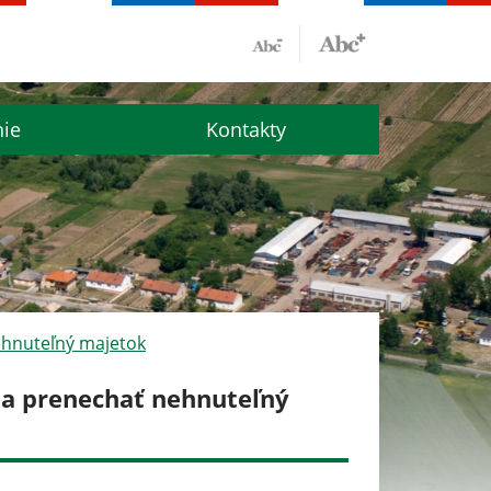
nie
Kontakty
ehnuteľný majetok
 a prenechať nehnuteľný