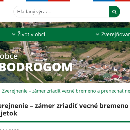
Hľadaný výraz...
Život v obci
Zverejňova
 obce
 BODROGOM
Zverejnenie – zámer zriadiť vecné bremeno a prenechať n
erejnenie – zámer zriadiť vecné bremeno
jetok