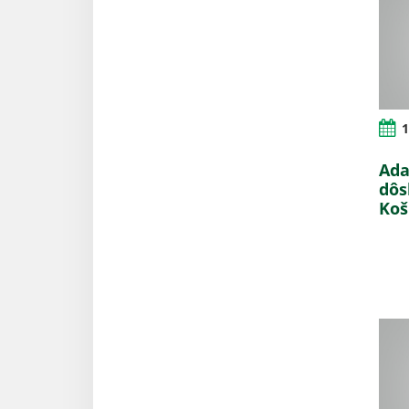
1
Ada
dôs
Koš