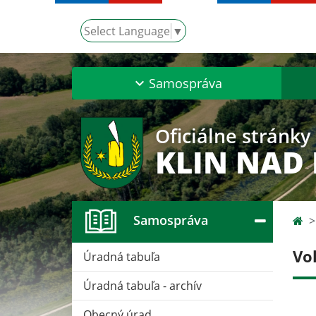
Select Language
▼
Samospráva
Oficiálne stránky
KLIN NAD
Samospráva
Vo
Úradná tabuľa
Úradná tabuľa - archív
Obecný úrad