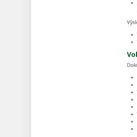
Výsl
Vo
Doku