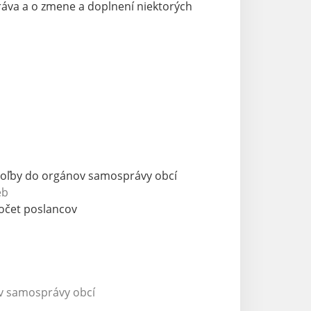
ráva a o zmene a doplnení niektorých
 Voľby do orgánov samosprávy obcí
eb
očet poslancov
v samosprávy obcí