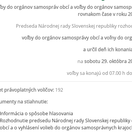
ľby do orgánov samospráv obcí a voľby do orgánov samospr
rovnakom čase v roku 2
Predseda Národnej rady Slovenskej republiky rozhodn
voľby do orgánov samosprávy obcí a voľny do or
a určil deň ich konani
na
sobotu 29. októbra 2
voľby sa konajú od 07.00 h do
t právoplatných voličov:
192
menty na stiahnutie:
Informácia o spôsobe hlasovania
Rozhodnutie predsedu Národnej rady Slovenskej republiky 
obcí a o vyhlásení volieb do orgánov samosprávnych krajo