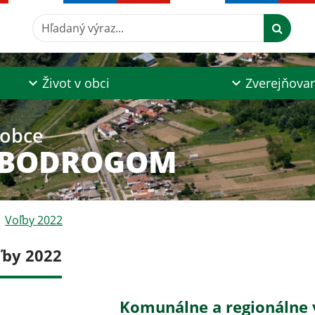
Hľadaný výraz...
Život v obci
Zverejňova
 obce
 BODROGOM
Voľby 2022
ľby 2022
Komunálne a regionálne 