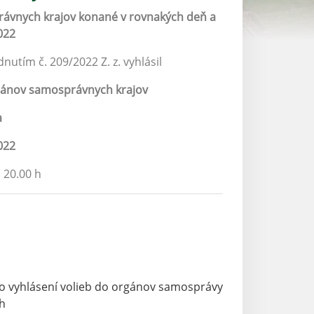
ávnych krajov konané v rovnakých deň a
022
utím č. 209/2022 Z. z. vyhlásil
gánov samosprávnych krajov
a
022
 20.00 h
o vyhlásení volieb do orgánov samosprávy
ch