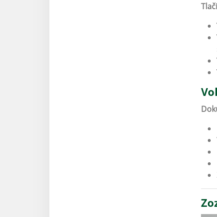
Tlač
​​
Doku
Zo