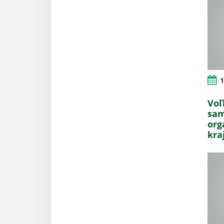
1
Voľ
sam
org
kra