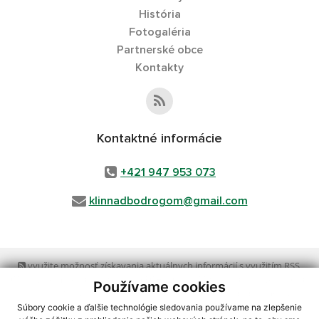
História
Fotogaléria
Partnerské obce
Kontakty
Kontaktné informácie
+421 947 953 073
klinnadbodrogom@gmail.com
využite možnosť získavania aktuálnych informácií s využitím RSS
,
CMS systém (redakčný) systém ECHELON 2,
Mapa stránok
,
web portál
,
Používame cookies
webhosting
,
webex.digital, s.r.o.
,
domény
,
registrácia domény
,
spoločnosť webex.digital, s.r.o.
,
technický prevádzkovateľ
Súbory cookie a ďalšie technológie sledovania používame na zlepšenie