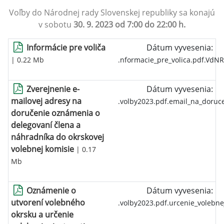
Voľby do Národnej rady Slovenskej republiky sa konajú
v sobotu
30. 9. 2023 od 7:00 do 22:00 h.
Informácie pre voliča
Dátum vyvesenia:
| 0.22 Mb
.nformacie_pre_volica.pdf.VdN
Zverejnenie e-
Dátum vyvesenia:
mailovej adresy na
.volby2023.pdf.email_na_doruc
doručenie oznámenia o
delegovaní člena a
náhradníka do okrskovej
volebnej komisie
| 0.17
Mb
Oznámenie o
Dátum vyvesenia:
utvorení volebného
.volby2023.pdf.urcenie_volebne
okrsku a určenie